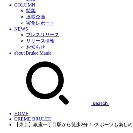
COLUMN
特集
連載企画
実食レポート
NEWS
プレスリリース
リリース情報
お知らせ
about Brulee Mania
search
HOME
CREME BRULEE
【東京】銀座一丁目駅から徒歩2分！eスポーツも楽し