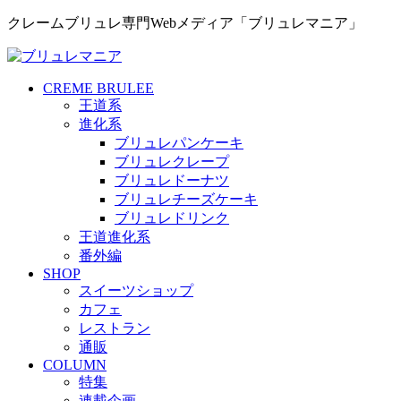
クレームブリュレ専門Webメディア「ブリュレマニア」
CREME BRULEE
王道系
進化系
ブリュレパンケーキ
ブリュレクレープ
ブリュレドーナツ
ブリュレチーズケーキ
ブリュレドリンク
王道進化系
番外編
SHOP
スイーツショップ
カフェ
レストラン
通販
COLUMN
特集
連載企画