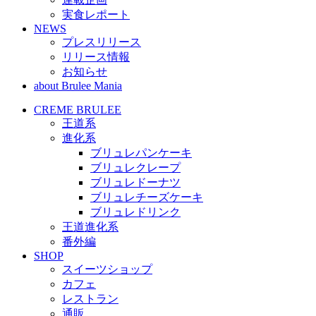
実食レポート
NEWS
プレスリリース
リリース情報
お知らせ
about Brulee Mania
CREME BRULEE
王道系
進化系
ブリュレパンケーキ
ブリュレクレープ
ブリュレドーナツ
ブリュレチーズケーキ
ブリュレドリンク
王道進化系
番外編
SHOP
スイーツショップ
カフェ
レストラン
通販