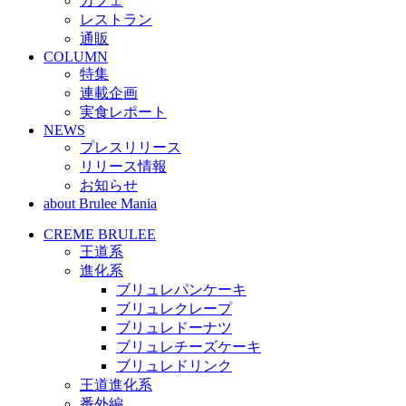
カフェ
レストラン
通販
COLUMN
特集
連載企画
実食レポート
NEWS
プレスリリース
リリース情報
お知らせ
about Brulee Mania
CREME BRULEE
王道系
進化系
ブリュレパンケーキ
ブリュレクレープ
ブリュレドーナツ
ブリュレチーズケーキ
ブリュレドリンク
王道進化系
番外編