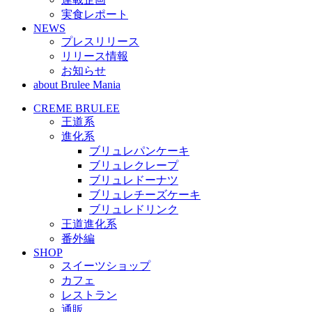
実食レポート
NEWS
プレスリリース
リリース情報
お知らせ
about Brulee Mania
CREME BRULEE
王道系
進化系
ブリュレパンケーキ
ブリュレクレープ
ブリュレドーナツ
ブリュレチーズケーキ
ブリュレドリンク
王道進化系
番外編
SHOP
スイーツショップ
カフェ
レストラン
通販