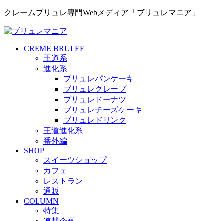
クレームブリュレ専門Webメディア「ブリュレマニア」
CREME BRULEE
王道系
進化系
ブリュレパンケーキ
ブリュレクレープ
ブリュレドーナツ
ブリュレチーズケーキ
ブリュレドリンク
王道進化系
番外編
SHOP
スイーツショップ
カフェ
レストラン
通販
COLUMN
特集
連載企画