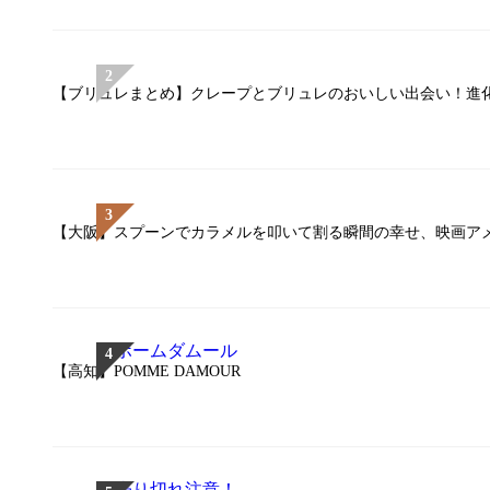
【ブリュレまとめ】クレープとブリュレのおいしい出会い！進化
【大阪】スプーンでカラメルを叩いて割る瞬間の幸せ、映画ア
【高知】POMME DAMOUR