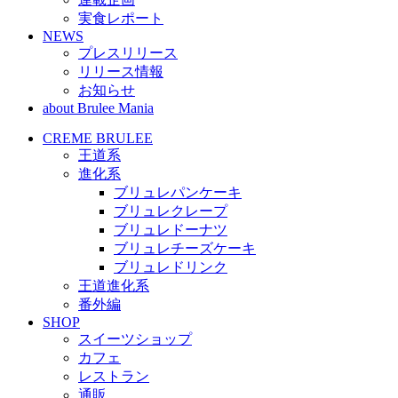
実食レポート
NEWS
プレスリリース
リリース情報
お知らせ
about Brulee Mania
CREME BRULEE
王道系
進化系
ブリュレパンケーキ
ブリュレクレープ
ブリュレドーナツ
ブリュレチーズケーキ
ブリュレドリンク
王道進化系
番外編
SHOP
スイーツショップ
カフェ
レストラン
通販