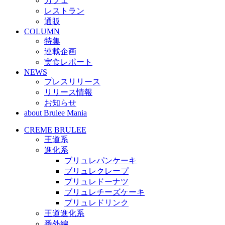
カフェ
レストラン
通販
COLUMN
特集
連載企画
実食レポート
NEWS
プレスリリース
リリース情報
お知らせ
about Brulee Mania
CREME BRULEE
王道系
進化系
ブリュレパンケーキ
ブリュレクレープ
ブリュレドーナツ
ブリュレチーズケーキ
ブリュレドリンク
王道進化系
番外編