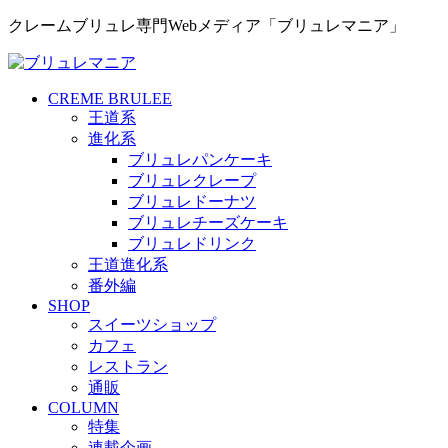
クレームブリュレ専門Webメディア「ブリュレマニア」
CREME BRULEE
王道系
進化系
ブリュレパンケーキ
ブリュレクレープ
ブリュレドーナツ
ブリュレチーズケーキ
ブリュレドリンク
王道進化系
番外編
SHOP
スイーツショップ
カフェ
レストラン
通販
COLUMN
特集
連載企画