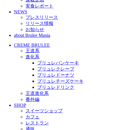
実食レポート
NEWS
プレスリリース
リリース情報
お知らせ
about Brulee Mania
CREME BRULEE
王道系
進化系
ブリュレパンケーキ
ブリュレクレープ
ブリュレドーナツ
ブリュレチーズケーキ
ブリュレドリンク
王道進化系
番外編
SHOP
スイーツショップ
カフェ
レストラン
通販