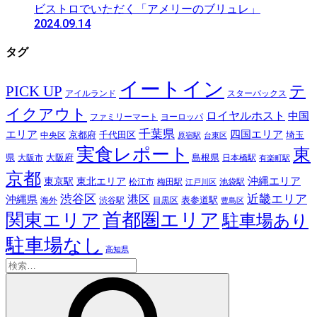
ビストロでいただく「アメリーのブリュレ」
2024.09.14
タグ
イートイン
テ
PICK UP
アイルランド
スターバックス
イクアウト
ロイヤルホスト
中国
ファミリーマート
ヨーロッパ
千葉県
エリア
四国エリア
千代田区
京都府
埼玉
中央区
原宿駅
台東区
実食レポート
東
島根県
県
大阪市
大阪府
日本橋駅
有楽町駅
京都
東京駅
東北エリア
沖縄エリア
松江市
梅田駅
池袋駅
江戸川区
近畿エリア
渋谷区
沖縄県
港区
表参道駅
渋谷駅
海外
目黒区
豊島区
首都圏エリア
関東エリア
駐車場あり
駐車場なし
高知県
検
索: