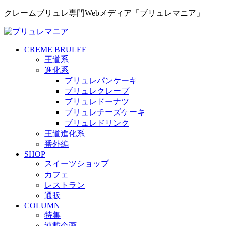
クレームブリュレ専門Webメディア「ブリュレマニア」
CREME BRULEE
王道系
進化系
ブリュレパンケーキ
ブリュレクレープ
ブリュレドーナツ
ブリュレチーズケーキ
ブリュレドリンク
王道進化系
番外編
SHOP
スイーツショップ
カフェ
レストラン
通販
COLUMN
特集
連載企画