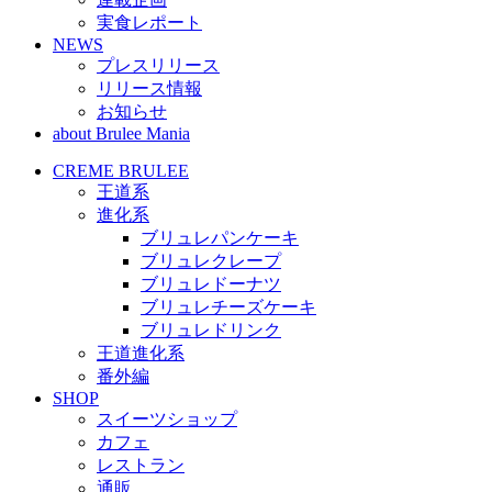
実食レポート
NEWS
プレスリリース
リリース情報
お知らせ
about Brulee Mania
CREME BRULEE
王道系
進化系
ブリュレパンケーキ
ブリュレクレープ
ブリュレドーナツ
ブリュレチーズケーキ
ブリュレドリンク
王道進化系
番外編
SHOP
スイーツショップ
カフェ
レストラン
通販