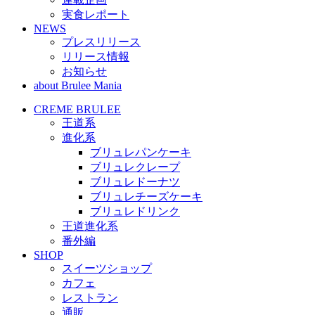
実食レポート
NEWS
プレスリリース
リリース情報
お知らせ
about Brulee Mania
CREME BRULEE
王道系
進化系
ブリュレパンケーキ
ブリュレクレープ
ブリュレドーナツ
ブリュレチーズケーキ
ブリュレドリンク
王道進化系
番外編
SHOP
スイーツショップ
カフェ
レストラン
通販