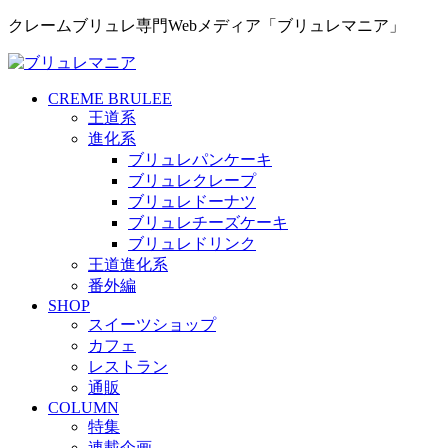
クレームブリュレ専門Webメディア「ブリュレマニア」
CREME BRULEE
王道系
進化系
ブリュレパンケーキ
ブリュレクレープ
ブリュレドーナツ
ブリュレチーズケーキ
ブリュレドリンク
王道進化系
番外編
SHOP
スイーツショップ
カフェ
レストラン
通販
COLUMN
特集
連載企画