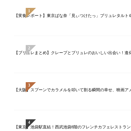
【実食レポート】東京ばな奈「見ぃつけたっ」ブリュレタルト
【ブリュレまとめ】クレープとブリュレのおいしい出会い！進化
【大阪】スプーンでカラメルを叩いて割る瞬間の幸せ、映画ア
【東京】池袋駅直結！西武池袋8階のフレンチカフェレストラ