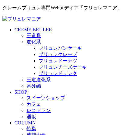
クレームブリュレ専門Webメディア「ブリュレマニア」
CREME BRULEE
王道系
進化系
ブリュレパンケーキ
ブリュレクレープ
ブリュレドーナツ
ブリュレチーズケーキ
ブリュレドリンク
王道進化系
番外編
SHOP
スイーツショップ
カフェ
レストラン
通販
COLUMN
特集
連載企画