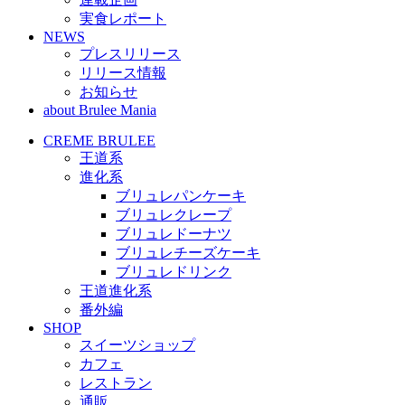
実食レポート
NEWS
プレスリリース
リリース情報
お知らせ
about Brulee Mania
CREME BRULEE
王道系
進化系
ブリュレパンケーキ
ブリュレクレープ
ブリュレドーナツ
ブリュレチーズケーキ
ブリュレドリンク
王道進化系
番外編
SHOP
スイーツショップ
カフェ
レストラン
通販