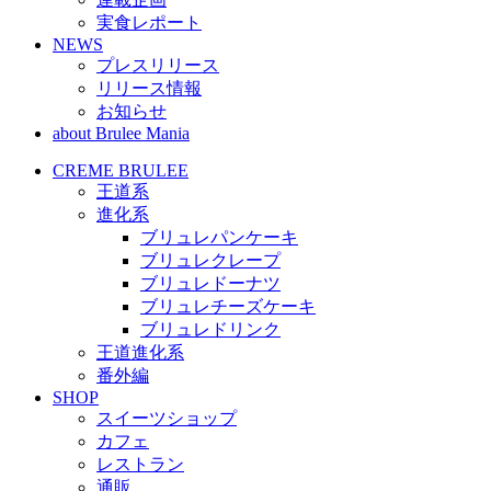
実食レポート
NEWS
プレスリリース
リリース情報
お知らせ
about Brulee Mania
CREME BRULEE
王道系
進化系
ブリュレパンケーキ
ブリュレクレープ
ブリュレドーナツ
ブリュレチーズケーキ
ブリュレドリンク
王道進化系
番外編
SHOP
スイーツショップ
カフェ
レストラン
通販