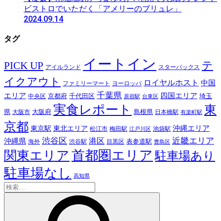
ビストロでいただく「アメリーのブリュレ」
2024.09.14
タグ
イートイン
テ
PICK UP
アイルランド
スターバックス
イクアウト
ロイヤルホスト
中国
ファミリーマート
ヨーロッパ
千葉県
エリア
四国エリア
千代田区
京都府
埼玉
中央区
原宿駅
台東区
実食レポート
東
島根県
県
大阪市
大阪府
日本橋駅
有楽町駅
京都
東京駅
東北エリア
沖縄エリア
松江市
梅田駅
池袋駅
江戸川区
近畿エリア
渋谷区
沖縄県
港区
表参道駅
渋谷駅
海外
目黒区
豊島区
首都圏エリア
関東エリア
駐車場あり
駐車場なし
高知県
検
索: