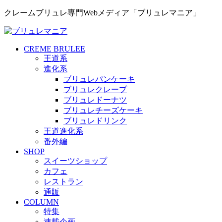
クレームブリュレ専門Webメディア「ブリュレマニア」
CREME BRULEE
王道系
進化系
ブリュレパンケーキ
ブリュレクレープ
ブリュレドーナツ
ブリュレチーズケーキ
ブリュレドリンク
王道進化系
番外編
SHOP
スイーツショップ
カフェ
レストラン
通販
COLUMN
特集
連載企画