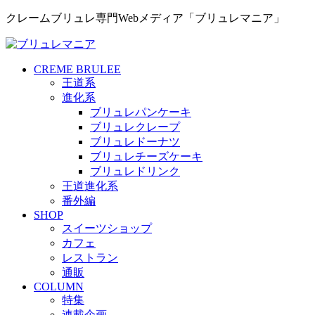
クレームブリュレ専門Webメディア「ブリュレマニア」
CREME BRULEE
王道系
進化系
ブリュレパンケーキ
ブリュレクレープ
ブリュレドーナツ
ブリュレチーズケーキ
ブリュレドリンク
王道進化系
番外編
SHOP
スイーツショップ
カフェ
レストラン
通販
COLUMN
特集
連載企画