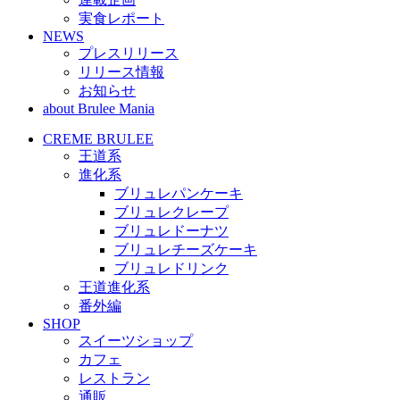
実食レポート
NEWS
プレスリリース
リリース情報
お知らせ
about Brulee Mania
CREME BRULEE
王道系
進化系
ブリュレパンケーキ
ブリュレクレープ
ブリュレドーナツ
ブリュレチーズケーキ
ブリュレドリンク
王道進化系
番外編
SHOP
スイーツショップ
カフェ
レストラン
通販