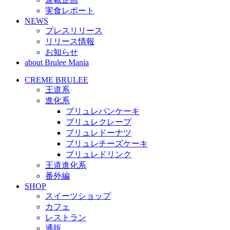
実食レポート
NEWS
プレスリリース
リリース情報
お知らせ
about Brulee Mania
CREME BRULEE
王道系
進化系
ブリュレパンケーキ
ブリュレクレープ
ブリュレドーナツ
ブリュレチーズケーキ
ブリュレドリンク
王道進化系
番外編
SHOP
スイーツショップ
カフェ
レストラン
通販