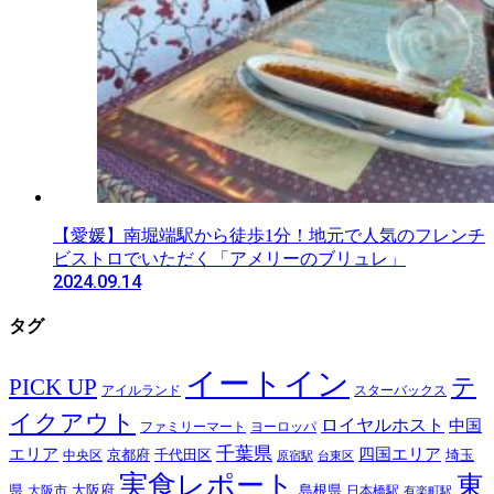
【愛媛】南堀端駅から徒歩1分！地元で人気のフレンチ
ビストロでいただく「アメリーのブリュレ」
2024.09.14
タグ
イートイン
テ
PICK UP
アイルランド
スターバックス
イクアウト
ロイヤルホスト
中国
ファミリーマート
ヨーロッパ
千葉県
エリア
四国エリア
千代田区
京都府
埼玉
中央区
原宿駅
台東区
実食レポート
東
島根県
県
大阪市
大阪府
日本橋駅
有楽町駅