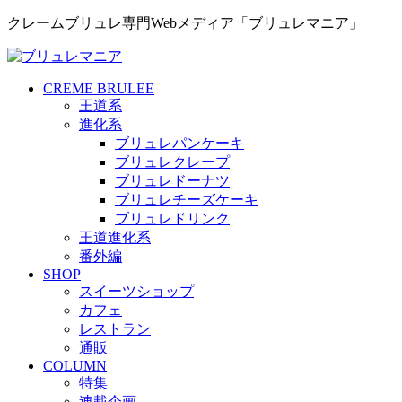
クレームブリュレ専門Webメディア「ブリュレマニア」
CREME BRULEE
王道系
進化系
ブリュレパンケーキ
ブリュレクレープ
ブリュレドーナツ
ブリュレチーズケーキ
ブリュレドリンク
王道進化系
番外編
SHOP
スイーツショップ
カフェ
レストラン
通販
COLUMN
特集
連載企画