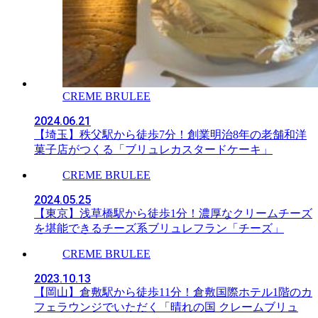
CREME BRULEE
2024.06.21
【埼玉】秩父駅から徒歩7分！創業明治8年の老舗和洋
菓子店がつくる「ブリュレカスタードケーキ」
CREME BRULEE
2024.05.25
【東京】浅草橋駅から徒歩1分！濃厚なクリームチーズ
を堪能できるチーズ系ブリュレフラン「チーズ」
CREME BRULEE
2023.10.13
【岡山】倉敷駅から徒歩11分！倉敷国際ホテル1階のカ
フェラウンジでいただく「晴れの国 クレームブリュ