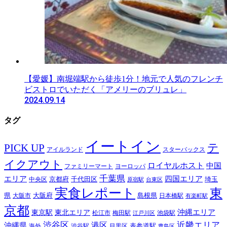
【愛媛】南堀端駅から徒歩1分！地元で人気のフレンチ
ビストロでいただく「アメリーのブリュレ」
2024.09.14
タグ
イートイン
テ
PICK UP
アイルランド
スターバックス
イクアウト
ロイヤルホスト
中国
ファミリーマート
ヨーロッパ
千葉県
エリア
四国エリア
千代田区
京都府
埼玉
中央区
原宿駅
台東区
実食レポート
東
島根県
県
大阪市
大阪府
日本橋駅
有楽町駅
京都
東京駅
東北エリア
沖縄エリア
松江市
梅田駅
池袋駅
江戸川区
近畿エリア
渋谷区
沖縄県
港区
表参道駅
渋谷駅
海外
目黒区
豊島区