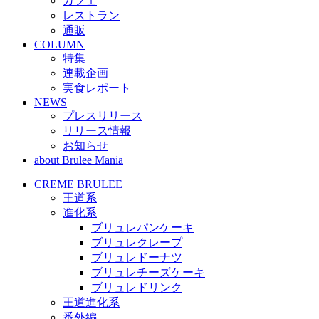
カフェ
レストラン
通販
COLUMN
特集
連載企画
実食レポート
NEWS
プレスリリース
リリース情報
お知らせ
about Brulee Mania
CREME BRULEE
王道系
進化系
ブリュレパンケーキ
ブリュレクレープ
ブリュレドーナツ
ブリュレチーズケーキ
ブリュレドリンク
王道進化系
番外編