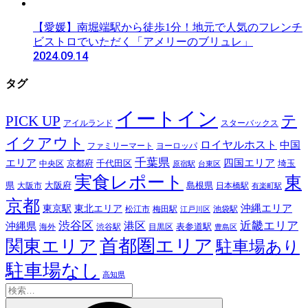
【愛媛】南堀端駅から徒歩1分！地元で人気のフレンチ
ビストロでいただく「アメリーのブリュレ」
2024.09.14
タグ
イートイン
テ
PICK UP
アイルランド
スターバックス
イクアウト
ロイヤルホスト
中国
ファミリーマート
ヨーロッパ
千葉県
エリア
四国エリア
千代田区
京都府
埼玉
中央区
原宿駅
台東区
実食レポート
東
島根県
県
大阪市
大阪府
日本橋駅
有楽町駅
京都
東京駅
東北エリア
沖縄エリア
松江市
梅田駅
池袋駅
江戸川区
近畿エリア
渋谷区
沖縄県
港区
表参道駅
渋谷駅
海外
目黒区
豊島区
首都圏エリア
関東エリア
駐車場あり
駐車場なし
高知県
検
索: