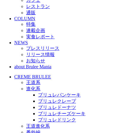
カフェ
レストラン
通販
COLUMN
特集
連載企画
実食レポート
NEWS
プレスリリース
リリース情報
お知らせ
about Brulee Mania
CREME BRULEE
王道系
進化系
ブリュレパンケーキ
ブリュレクレープ
ブリュレドーナツ
ブリュレチーズケーキ
ブリュレドリンク
王道進化系
番外編