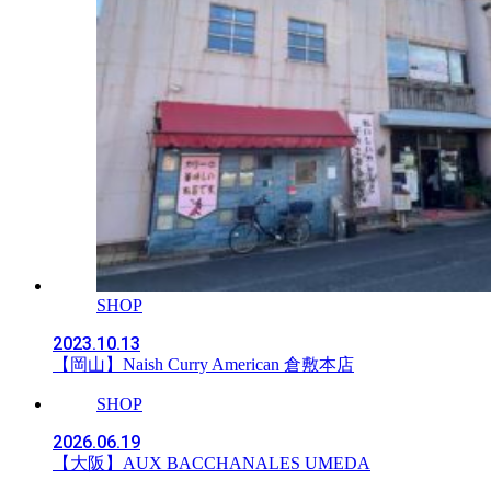
SHOP
2023.10.13
【岡山】Naish Curry American 倉敷本店
SHOP
2026.06.19
【大阪】AUX BACCHANALES UMEDA