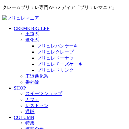
クレームブリュレ専門Webメディア「ブリュレマニア」
CREME BRULEE
王道系
進化系
ブリュレパンケーキ
ブリュレクレープ
ブリュレドーナツ
ブリュレチーズケーキ
ブリュレドリンク
王道進化系
番外編
SHOP
スイーツショップ
カフェ
レストラン
通販
COLUMN
特集
連載企画