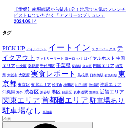
【愛媛】南堀端駅から徒歩1分！地元で人気のフレンチ
ビストロでいただく「アメリーのブリュレ」
2024.09.14
タグ
イートイン
テ
PICK UP
アイルランド
スターバックス
イクアウト
ロイヤルホスト
中国
ファミリーマート
ヨーロッパ
千葉県
エリア
四国エリア
千代田区
京都府
埼玉
中央区
原宿駅
台東区
実食レポート
東
島根県
県
大阪市
大阪府
日本橋駅
有楽町駅
京都
東京駅
東北エリア
沖縄エリア
松江市
梅田駅
池袋駅
江戸川区
近畿エリア
渋谷区
沖縄県
港区
表参道駅
渋谷駅
海外
目黒区
豊島区
首都圏エリア
関東エリア
駐車場あり
駐車場なし
高知県
検
索: