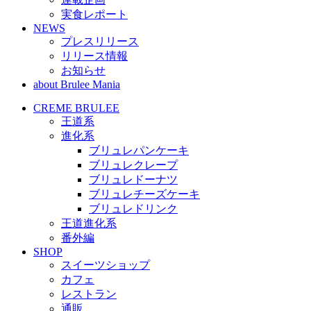
実食レポート
NEWS
プレスリリース
リリース情報
お知らせ
about Brulee Mania
CREME BRULEE
王道系
進化系
ブリュレパンケーキ
ブリュレクレープ
ブリュレドーナツ
ブリュレチーズケーキ
ブリュレドリンク
王道進化系
番外編
SHOP
スイーツショップ
カフェ
レストラン
通販