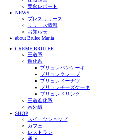
実食レポート
NEWS
プレスリリース
リリース情報
お知らせ
about Brulee Mania
CREME BRULEE
王道系
進化系
ブリュレパンケーキ
ブリュレクレープ
ブリュレドーナツ
ブリュレチーズケーキ
ブリュレドリンク
王道進化系
番外編
SHOP
スイーツショップ
カフェ
レストラン
通販