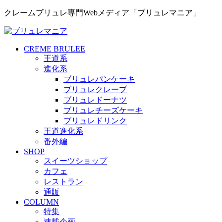
クレームブリュレ専門Webメディア「ブリュレマニア」
CREME BRULEE
王道系
進化系
ブリュレパンケーキ
ブリュレクレープ
ブリュレドーナツ
ブリュレチーズケーキ
ブリュレドリンク
王道進化系
番外編
SHOP
スイーツショップ
カフェ
レストラン
通販
COLUMN
特集
連載企画