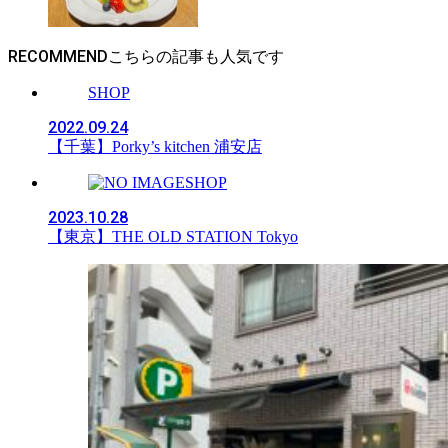
RECOMMEND
SHOP
2022.09.24
【千葉】Porky’s kitchen 浦安店
SHOP
2023.10.28
【東京】THE OLD STATION Tokyo