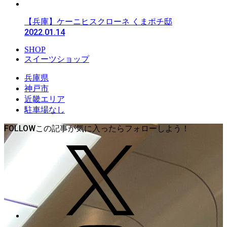
【兵庫】ケーニヒスクローネ くまポチ邸
2022.01.14
SHOP
スイーツショップ
兵庫県
神戸市
近畿エリア
駐車場なし
FOLLOW