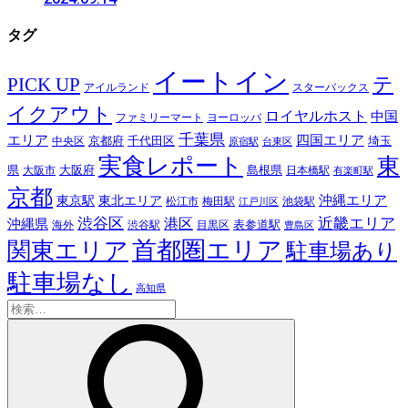
タグ
イートイン
テ
PICK UP
アイルランド
スターバックス
イクアウト
ロイヤルホスト
中国
ファミリーマート
ヨーロッパ
千葉県
エリア
四国エリア
千代田区
京都府
埼玉
中央区
原宿駅
台東区
実食レポート
東
島根県
県
大阪市
大阪府
日本橋駅
有楽町駅
京都
東京駅
東北エリア
沖縄エリア
松江市
梅田駅
池袋駅
江戸川区
近畿エリア
渋谷区
沖縄県
港区
表参道駅
渋谷駅
海外
目黒区
豊島区
首都圏エリア
関東エリア
駐車場あり
駐車場なし
高知県
検
索: