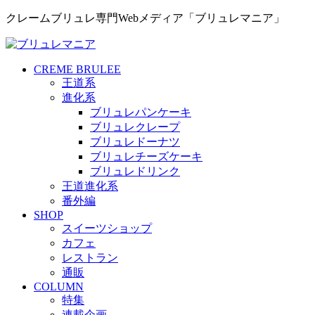
クレームブリュレ専門Webメディア「ブリュレマニア」
CREME BRULEE
王道系
進化系
ブリュレパンケーキ
ブリュレクレープ
ブリュレドーナツ
ブリュレチーズケーキ
ブリュレドリンク
王道進化系
番外編
SHOP
スイーツショップ
カフェ
レストラン
通販
COLUMN
特集
連載企画