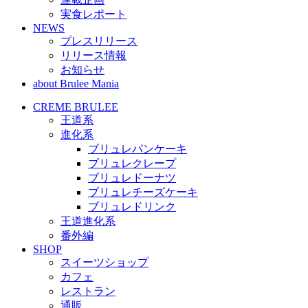
実食レポート
NEWS
プレスリリース
リリース情報
お知らせ
about Brulee Mania
CREME BRULEE
王道系
進化系
ブリュレパンケーキ
ブリュレクレープ
ブリュレドーナツ
ブリュレチーズケーキ
ブリュレドリンク
王道進化系
番外編
SHOP
スイーツショップ
カフェ
レストラン
通販