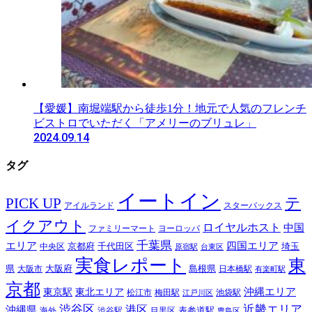
【愛媛】南堀端駅から徒歩1分！地元で人気のフレンチ
ビストロでいただく「アメリーのブリュレ」
2024.09.14
タグ
イートイン
テ
PICK UP
アイルランド
スターバックス
イクアウト
ロイヤルホスト
中国
ファミリーマート
ヨーロッパ
千葉県
エリア
四国エリア
千代田区
京都府
埼玉
中央区
原宿駅
台東区
実食レポート
東
島根県
県
大阪市
大阪府
日本橋駅
有楽町駅
京都
東京駅
東北エリア
沖縄エリア
松江市
梅田駅
池袋駅
江戸川区
近畿エリア
渋谷区
沖縄県
港区
表参道駅
渋谷駅
海外
目黒区
豊島区