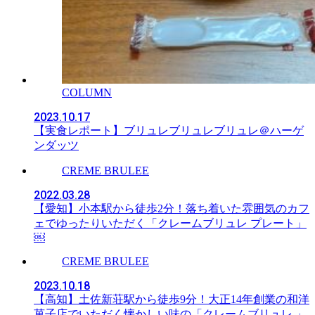
COLUMN
2023.10.17
【実食レポート】ブリュレブリュレブリュレ＠ハーゲ
ンダッツ
CREME BRULEE
2022.03.28
【愛知】小本駅から徒歩2分！落ち着いた雰囲気のカフ
ェでゆったりいただく「クレームブリュレ プレート」
￼
CREME BRULEE
2023.10.18
【高知】土佐新荘駅から徒歩9分！大正14年創業の和洋
菓子店でいただく懐かしい味の「クレームブリュレ 」