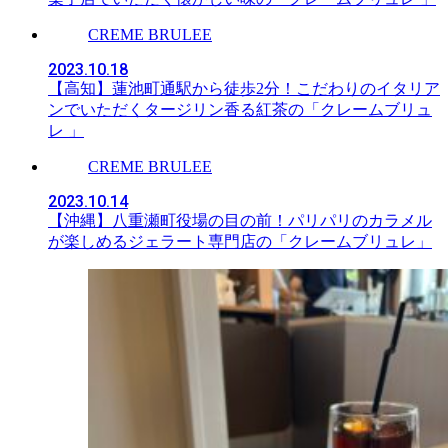
CREME BRULEE
2023.10.18
【高知】蓮池町通駅から徒歩2分！こだわりのイタリア
ンでいただくタージリン香る紅茶の「クレームブリュ
レ 」
CREME BRULEE
2023.10.14
【沖縄】八重瀬町役場の目の前！パリパリのカラメル
が楽しめるジェラート専門店の「クレームブリュレ」