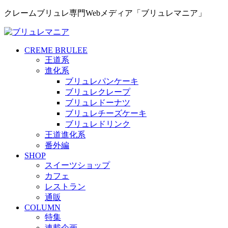
クレームブリュレ専門Webメディア「ブリュレマニア」
CREME BRULEE
王道系
進化系
ブリュレパンケーキ
ブリュレクレープ
ブリュレドーナツ
ブリュレチーズケーキ
ブリュレドリンク
王道進化系
番外編
SHOP
スイーツショップ
カフェ
レストラン
通販
COLUMN
特集
連載企画