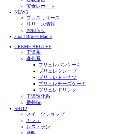
実食レポート
NEWS
プレスリリース
リリース情報
お知らせ
about Brulee Mania
CREME BRULEE
王道系
進化系
ブリュレパンケーキ
ブリュレクレープ
ブリュレドーナツ
ブリュレチーズケーキ
ブリュレドリンク
王道進化系
番外編
SHOP
スイーツショップ
カフェ
レストラン
通販