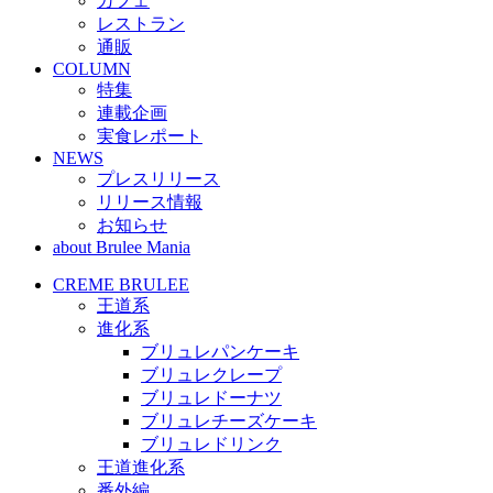
カフェ
レストラン
通販
COLUMN
特集
連載企画
実食レポート
NEWS
プレスリリース
リリース情報
お知らせ
about Brulee Mania
CREME BRULEE
王道系
進化系
ブリュレパンケーキ
ブリュレクレープ
ブリュレドーナツ
ブリュレチーズケーキ
ブリュレドリンク
王道進化系
番外編