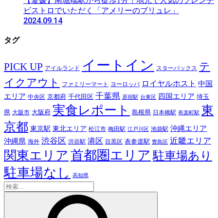
【愛媛】南堀端駅から徒歩1分！地元で人気のフレンチ
ビストロでいただく「アメリーのブリュレ」
2024.09.14
タグ
イートイン
テ
PICK UP
アイルランド
スターバックス
イクアウト
ロイヤルホスト
中国
ファミリーマート
ヨーロッパ
千葉県
エリア
四国エリア
千代田区
京都府
埼玉
中央区
原宿駅
台東区
実食レポート
東
島根県
県
大阪市
大阪府
日本橋駅
有楽町駅
京都
東京駅
東北エリア
沖縄エリア
松江市
梅田駅
池袋駅
江戸川区
近畿エリア
渋谷区
沖縄県
港区
表参道駅
渋谷駅
海外
目黒区
豊島区
首都圏エリア
関東エリア
駐車場あり
駐車場なし
高知県
検
索: