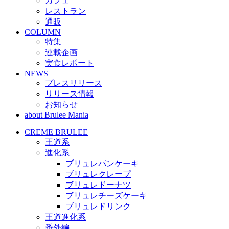
カフェ
レストラン
通販
COLUMN
特集
連載企画
実食レポート
NEWS
プレスリリース
リリース情報
お知らせ
about Brulee Mania
CREME BRULEE
王道系
進化系
ブリュレパンケーキ
ブリュレクレープ
ブリュレドーナツ
ブリュレチーズケーキ
ブリュレドリンク
王道進化系
番外編