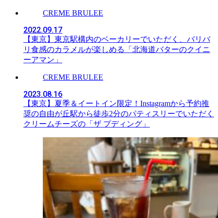
CREME BRULEE
2022.09.17
【東京】東京駅構内のベーカリーでいただく、バリバ
リ食感のカラメルが楽しめる「北海道バターのクイニ
ーアマン」
CREME BRULEE
2023.08.16
【東京】夏季＆イートイン限定！Instagramから予約推
奨の自由が丘駅から徒歩2分のパティスリーでいただく
クリームチーズの「ザ プディング」