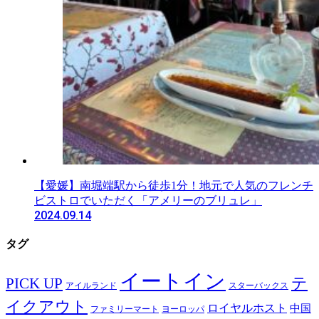
【愛媛】南堀端駅から徒歩1分！地元で人気のフレンチ
ビストロでいただく「アメリーのブリュレ」
2024.09.14
タグ
イートイン
テ
PICK UP
アイルランド
スターバックス
イクアウト
ロイヤルホスト
中国
ファミリーマート
ヨーロッパ