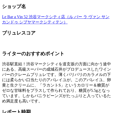
ショップ名
Le Bar a Vin 52 渋谷マークシティ店（ル バー ラ ヴァン サン
カンドゥ シブヤマークシティテン）
ブリュレスコア
ライターのおすすめポイント
渋谷駅直結！渋谷マークシティを道玄坂の方面に向かう途中
にある、高級スーパーの成城石井がプロデュースしたワイン
バーのクレームブリュレです。薄くパリパリのカラメルの下
には柔らかい口当たりのアパレイユが。このアパレイユ、卵
黄と生クリームに、「ラカントS」というカロリー＆糖質が
ゼロな甘味料をプラスして作られており、糖質が5.5gとなっ
ています。しかもバニラビーンズがたっぷりと入っているた
め満足度も高いです。
レポート時期