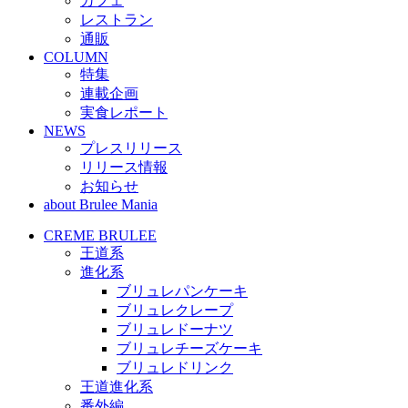
カフェ
レストラン
通販
COLUMN
特集
連載企画
実食レポート
NEWS
プレスリリース
リリース情報
お知らせ
about Brulee Mania
CREME BRULEE
王道系
進化系
ブリュレパンケーキ
ブリュレクレープ
ブリュレドーナツ
ブリュレチーズケーキ
ブリュレドリンク
王道進化系
番外編