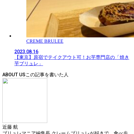
CREME BRULEE
2023.08.16
【東京】原宿でテイクアウト可！お芋専門店の「焼き
芋ブリュレ」
ABOUT US
近藤 航
ブリュレマニア編集長 クレームブリュレが好きで、食べ歩