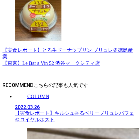
【実食レポート】とろ生ドーナツプリン ブリュレ＠徳島産
業
【東京】Le Bar a Vin 52 渋谷マークシティ店
RECOMMEND
COLUMN
2022.03.26
【実食レポート】キルシュ香るベリーブリュレパフェ
＠ロイヤルホスト