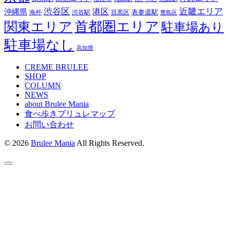
近畿エリア
渋谷区
沖縄県
港区
表参道駅
渋谷駅
海外
目黒区
豊島区
首都圏エリア
関東エリア
駐車場あり
駐車場なし
高知県
CREME BRULEE
SHOP
COLUMN
NEWS
about Brulee Mania
食べ歩きブリュレマップ
お問い合わせ
© 2026
Brulee Mania
All Rights Reserved.