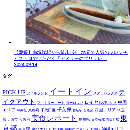
【愛媛】南堀端駅から徒歩1分！地元で人気のフレンチ
ビストロでいただく「アメリーのブリュレ」
2024.09.14
タグ
イートイン
テ
PICK UP
アイルランド
スターバックス
イクアウト
ロイヤルホスト
中国
ファミリーマート
ヨーロッパ
千葉県
エリア
四国エリア
千代田区
京都府
埼玉
中央区
原宿駅
台東区
実食レポート
東
島根県
県
大阪市
大阪府
日本橋駅
有楽町駅
京都
東京駅
東北エリア
沖縄エリア
松江市
梅田駅
池袋駅
江戸川区