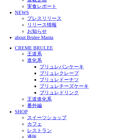
実食レポート
NEWS
プレスリリース
リリース情報
お知らせ
about Brulee Mania
CREME BRULEE
王道系
進化系
ブリュレパンケーキ
ブリュレクレープ
ブリュレドーナツ
ブリュレチーズケーキ
ブリュレドリンク
王道進化系
番外編
SHOP
スイーツショップ
カフェ
レストラン
通販