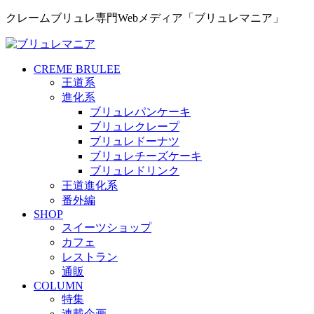
クレームブリュレ専門Webメディア「ブリュレマニア」
CREME BRULEE
王道系
進化系
ブリュレパンケーキ
ブリュレクレープ
ブリュレドーナツ
ブリュレチーズケーキ
ブリュレドリンク
王道進化系
番外編
SHOP
スイーツショップ
カフェ
レストラン
通販
COLUMN
特集
連載企画