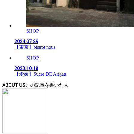
SHOP
2024.07.29
【東京】bistrot nous
SHOP
2023.10.18
【愛媛】Sucre DE Arigatt
ABOUT US