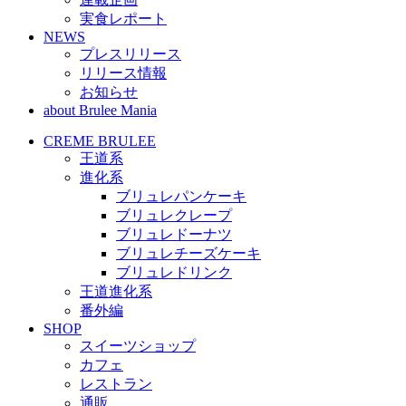
実食レポート
NEWS
プレスリリース
リリース情報
お知らせ
about Brulee Mania
CREME BRULEE
王道系
進化系
ブリュレパンケーキ
ブリュレクレープ
ブリュレドーナツ
ブリュレチーズケーキ
ブリュレドリンク
王道進化系
番外編
SHOP
スイーツショップ
カフェ
レストラン
通販