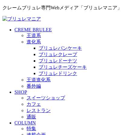
クレームブリュレ専門Webメディア「ブリュレマニア」
CREME BRULEE
王道系
進化系
ブリュレパンケーキ
ブリュレクレープ
ブリュレドーナツ
ブリュレチーズケーキ
ブリュレドリンク
王道進化系
番外編
SHOP
スイーツショップ
カフェ
レストラン
通販
COLUMN
特集
連載企画