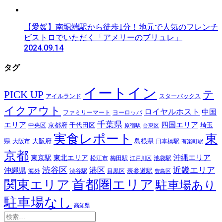
【愛媛】南堀端駅から徒歩1分！地元で人気のフレンチ
ビストロでいただく「アメリーのブリュレ」
2024.09.14
タグ
イートイン
テ
PICK UP
アイルランド
スターバックス
イクアウト
ロイヤルホスト
中国
ファミリーマート
ヨーロッパ
千葉県
エリア
四国エリア
千代田区
京都府
埼玉
中央区
原宿駅
台東区
実食レポート
東
島根県
県
大阪市
大阪府
日本橋駅
有楽町駅
京都
東京駅
東北エリア
沖縄エリア
松江市
梅田駅
池袋駅
江戸川区
近畿エリア
渋谷区
沖縄県
港区
表参道駅
渋谷駅
海外
目黒区
豊島区
首都圏エリア
関東エリア
駐車場あり
駐車場なし
高知県
検