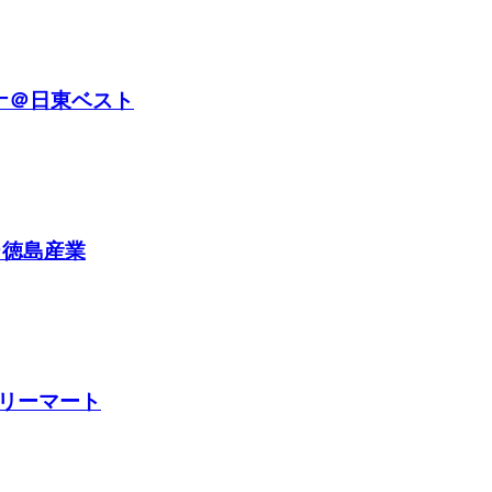
ナ＠日東ベスト
＠徳島産業
リーマート