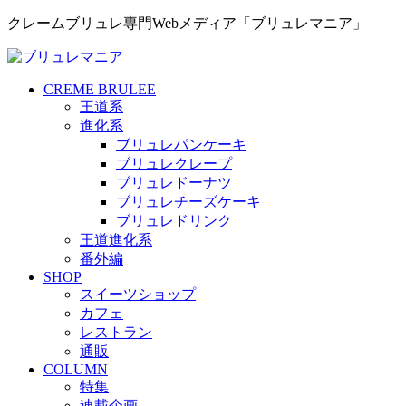
クレームブリュレ専門Webメディア「ブリュレマニア」
CREME BRULEE
王道系
進化系
ブリュレパンケーキ
ブリュレクレープ
ブリュレドーナツ
ブリュレチーズケーキ
ブリュレドリンク
王道進化系
番外編
SHOP
スイーツショップ
カフェ
レストラン
通販
COLUMN
特集
連載企画