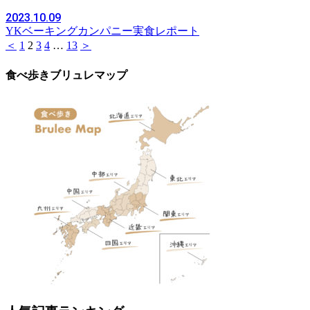
2023.10.09
YKベーキングカンパニー
実食レポート
＜
1
2
3
4
…
13
＞
食べ歩きブリュレマップ