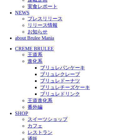
実食レポート
NEWS
プレスリリース
リリース情報
お知らせ
about Brulee Mania
CREME BRULEE
王道系
進化系
ブリュレパンケーキ
ブリュレクレープ
ブリュレドーナツ
ブリュレチーズケーキ
ブリュレドリンク
王道進化系
番外編
SHOP
スイーツショップ
カフェ
レストラン
通販