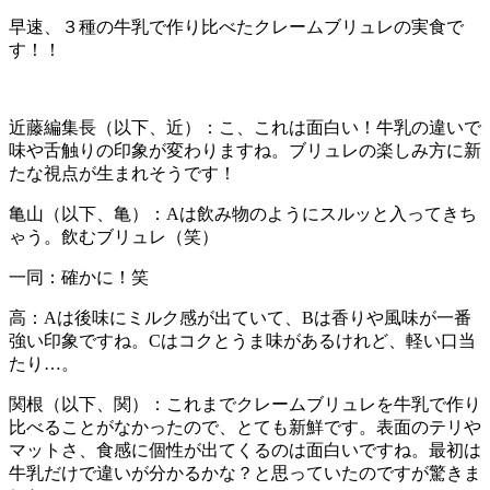
早速、３種の牛乳で作り比べたクレームブリュレの実食で
す！！
近藤編集長（以下、近）：こ、これは面白い！牛乳の違いで
味や舌触りの印象が変わりますね。ブリュレの楽しみ方に新
たな視点が生まれそうです！
亀山（以下、亀）：Aは飲み物のようにスルッと入ってきち
ゃう。飲むブリュレ（笑）
一同：確かに！笑
高：Aは後味にミルク感が出ていて、Bは香りや風味が一番
強い印象ですね。Cはコクとうま味があるけれど、軽い口当
たり…。
関根（以下、関）：これまでクレームブリュレを牛乳で作り
比べることがなかったので、とても新鮮です。表面のテリや
マットさ、食感に個性が出てくるのは面白いですね。最初は
牛乳だけで違いが分かるかな？と思っていたのですが驚きま