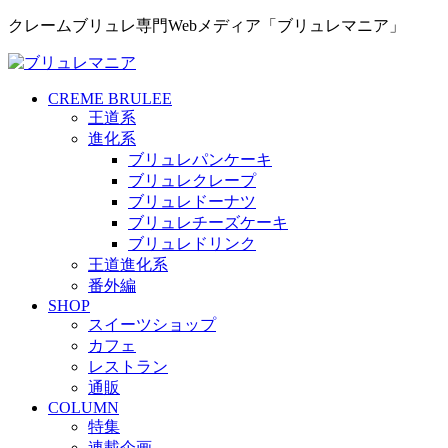
クレームブリュレ専門Webメディア「ブリュレマニア」
CREME BRULEE
王道系
進化系
ブリュレパンケーキ
ブリュレクレープ
ブリュレドーナツ
ブリュレチーズケーキ
ブリュレドリンク
王道進化系
番外編
SHOP
スイーツショップ
カフェ
レストラン
通販
COLUMN
特集
連載企画