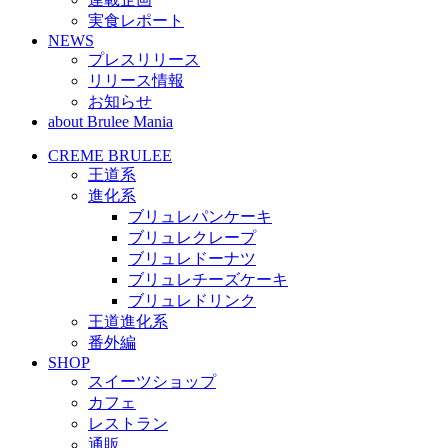
実食レポート
NEWS
プレスリリース
リリース情報
お知らせ
about Brulee Mania
CREME BRULEE
王道系
進化系
ブリュレパンケーキ
ブリュレクレープ
ブリュレドーナツ
ブリュレチーズケーキ
ブリュレドリンク
王道進化系
番外編
SHOP
スイーツショップ
カフェ
レストラン
通販