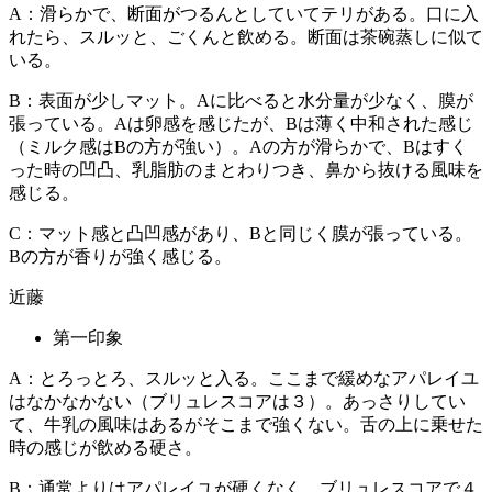
A：滑らかで、断面がつるんとしていてテリがある。口に入
れたら、スルッと、ごくんと飲める。断面は茶碗蒸しに似て
いる。
B：表面が少しマット。Aに比べると水分量が少なく、膜が
張っている。Aは卵感を感じたが、Bは薄く中和された感じ
（ミルク感はBの方が強い）。Aの方が滑らかで、Bはすく
った時の凹凸、乳脂肪のまとわりつき、鼻から抜ける風味を
感じる。
C：マット感と凸凹感があり、Bと同じく膜が張っている。
Bの方が香りが強く感じる。
近藤
第一印象
A：とろっとろ、スルッと入る。ここまで緩めなアパレイユ
はなかなかない（ブリュレスコアは３）。あっさりしてい
て、牛乳の風味はあるがそこまで強くない。舌の上に乗せた
時の感じが飲める硬さ。
B：通常よりはアパレイユが硬くなく、ブリュレスコアで４