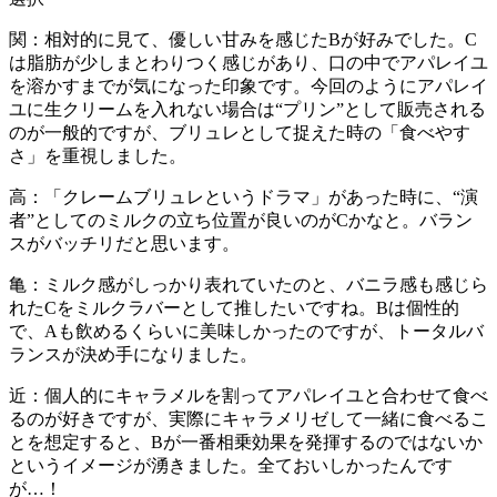
関：相対的に見て、優しい甘みを感じたBが好みでした。C
は脂肪が少しまとわりつく感じがあり、口の中でアパレイユ
を溶かすまでが気になった印象です。今回のようにアパレイ
ユに生クリームを入れない場合は“プリン”として販売される
のが一般的ですが、ブリュレとして捉えた時の「食べやす
さ」を重視しました。
高：「クレームブリュレというドラマ」があった時に、“演
者”としてのミルクの立ち位置が良いのがCかなと。バラン
スがバッチリだと思います。
亀：ミルク感がしっかり表れていたのと、バニラ感も感じら
れたCをミルクラバーとして推したいですね。Bは個性的
で、Aも飲めるくらいに美味しかったのですが、トータルバ
ランスが決め手になりました。
近：個人的にキャラメルを割ってアパレイユと合わせて食べ
るのが好きですが、実際にキャラメリゼして一緒に食べるこ
とを想定すると、Bが一番相乗効果を発揮するのではないか
というイメージが湧きました。全ておいしかったんです
が…！