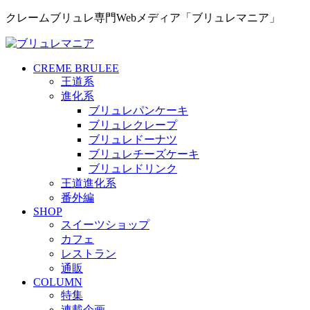
クレームブリュレ専門Webメディア「ブリュレマニア」
CREME BRULEE
王道系
進化系
ブリュレパンケーキ
ブリュレクレープ
ブリュレドーナツ
ブリュレチーズケーキ
ブリュレドリンク
王道進化系
番外編
SHOP
スイーツショップ
カフェ
レストラン
通販
COLUMN
特集
連載企画