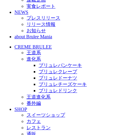
実食レポート
NEWS
プレスリリース
リリース情報
お知らせ
about Brulee Mania
CREME BRULEE
王道系
進化系
ブリュレパンケーキ
ブリュレクレープ
ブリュレドーナツ
ブリュレチーズケーキ
ブリュレドリンク
王道進化系
番外編
SHOP
スイーツショップ
カフェ
レストラン
通販