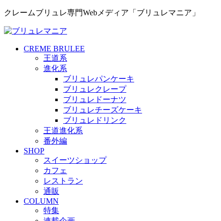
クレームブリュレ専門Webメディア「ブリュレマニア」
CREME BRULEE
王道系
進化系
ブリュレパンケーキ
ブリュレクレープ
ブリュレドーナツ
ブリュレチーズケーキ
ブリュレドリンク
王道進化系
番外編
SHOP
スイーツショップ
カフェ
レストラン
通販
COLUMN
特集
連載企画