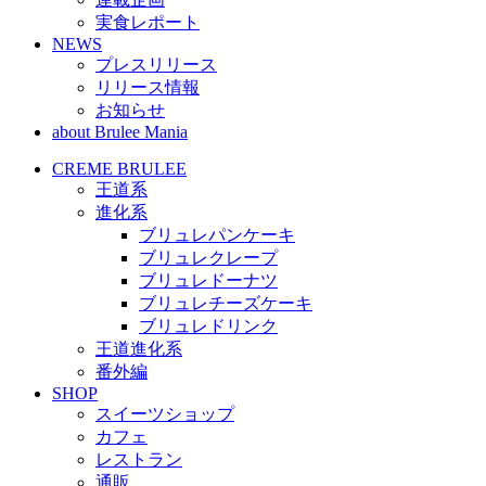
実食レポート
NEWS
プレスリリース
リリース情報
お知らせ
about Brulee Mania
CREME BRULEE
王道系
進化系
ブリュレパンケーキ
ブリュレクレープ
ブリュレドーナツ
ブリュレチーズケーキ
ブリュレドリンク
王道進化系
番外編
SHOP
スイーツショップ
カフェ
レストラン
通販