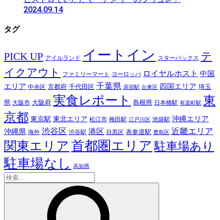
2024.09.14
タグ
イートイン
テ
PICK UP
アイルランド
スターバックス
イクアウト
ロイヤルホスト
中国
ファミリーマート
ヨーロッパ
千葉県
エリア
四国エリア
千代田区
京都府
埼玉
中央区
原宿駅
台東区
実食レポート
東
島根県
県
大阪市
大阪府
日本橋駅
有楽町駅
京都
東京駅
東北エリア
沖縄エリア
松江市
梅田駅
池袋駅
江戸川区
近畿エリア
渋谷区
沖縄県
港区
表参道駅
渋谷駅
海外
目黒区
豊島区
首都圏エリア
関東エリア
駐車場あり
駐車場なし
高知県
検
索: