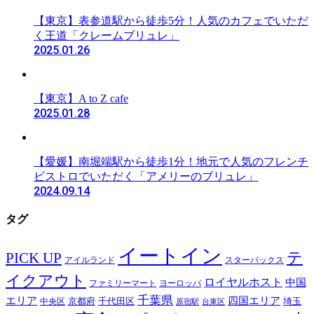
【東京】表参道駅から徒歩5分！人気のカフェでいただ
く王道「クレームブリュレ」
2025.01.26
【東京】A to Z cafe
2025.01.28
【愛媛】南堀端駅から徒歩1分！地元で人気のフレンチ
ビストロでいただく「アメリーのブリュレ」
2024.09.14
タグ
イートイン
テ
PICK UP
アイルランド
スターバックス
イクアウト
ロイヤルホスト
中国
ファミリーマート
ヨーロッパ
千葉県
エリア
四国エリア
千代田区
京都府
埼玉
中央区
原宿駅
台東区