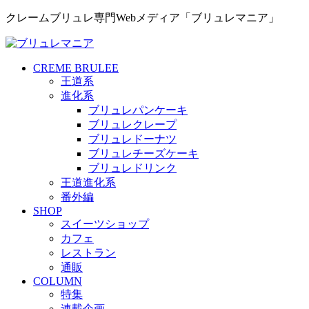
クレームブリュレ専門Webメディア「ブリュレマニア」
CREME BRULEE
王道系
進化系
ブリュレパンケーキ
ブリュレクレープ
ブリュレドーナツ
ブリュレチーズケーキ
ブリュレドリンク
王道進化系
番外編
SHOP
スイーツショップ
カフェ
レストラン
通販
COLUMN
特集
連載企画