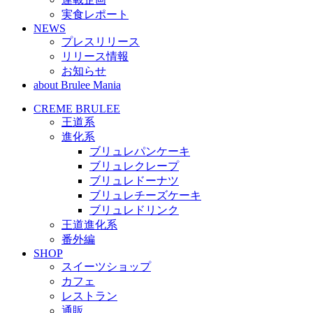
実食レポート
NEWS
プレスリリース
リリース情報
お知らせ
about Brulee Mania
CREME BRULEE
王道系
進化系
ブリュレパンケーキ
ブリュレクレープ
ブリュレドーナツ
ブリュレチーズケーキ
ブリュレドリンク
王道進化系
番外編
SHOP
スイーツショップ
カフェ
レストラン
通販