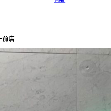
menu
ー前店