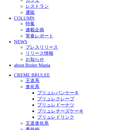
カフェ
レストラン
通販
COLUMN
特集
連載企画
実食レポート
NEWS
プレスリリース
リリース情報
お知らせ
about Brulee Mania
CREME BRULEE
王道系
進化系
ブリュレパンケーキ
ブリュレクレープ
ブリュレドーナツ
ブリュレチーズケーキ
ブリュレドリンク
王道進化系
番外編