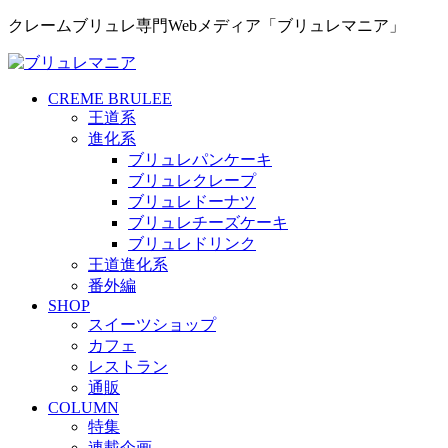
クレームブリュレ専門Webメディア「ブリュレマニア」
CREME BRULEE
王道系
進化系
ブリュレパンケーキ
ブリュレクレープ
ブリュレドーナツ
ブリュレチーズケーキ
ブリュレドリンク
王道進化系
番外編
SHOP
スイーツショップ
カフェ
レストラン
通販
COLUMN
特集
連載企画