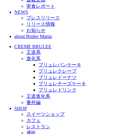
実食レポート
NEWS
プレスリリース
リリース情報
お知らせ
about Brulee Mania
CREME BRULEE
王道系
進化系
ブリュレパンケーキ
ブリュレクレープ
ブリュレドーナツ
ブリュレチーズケーキ
ブリュレドリンク
王道進化系
番外編
SHOP
スイーツショップ
カフェ
レストラン
通販