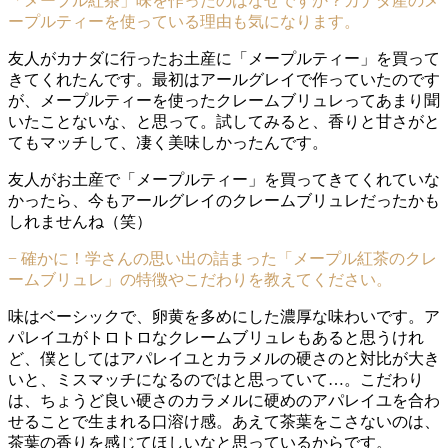
「メープル紅茶」味を作ったのはなぜですか？カナダ産のメ
ープルティーを使っている理由も気になります。
友人がカナダに行ったお土産に「メープルティー」を買って
きてくれたんです。最初はアールグレイで作っていたのです
が、メープルティーを使ったクレームブリュレってあまり聞
いたことないな、と思って。試してみると、香りと甘さがと
てもマッチして、凄く美味しかったんです。
友人がお土産で「メープルティー」を買ってきてくれていな
かったら、今もアールグレイのクレームブリュレだったかも
しれませんね（笑）
− 確かに！学さんの思い出の詰まった「メープル紅茶のクレ
ームブリュレ」の特徴やこだわりを教えてください。
味はベーシックで、卵黄を多めにした濃厚な味わいです。ア
パレイユがトロトロなクレームブリュレもあると思うけれ
ど、僕としてはアパレイユとカラメルの硬さのと対比が大き
いと、ミスマッチになるのではと思っていて…。こだわり
は、ちょうど良い硬さのカラメルに硬めのアパレイユを合わ
せることで生まれる口溶け感。あえて茶葉をこさないのは、
茶葉の香りを感じてほしいなと思っているからです。