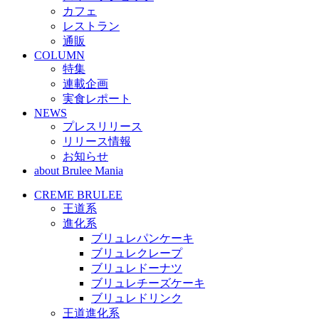
カフェ
レストラン
通販
COLUMN
特集
連載企画
実食レポート
NEWS
プレスリリース
リリース情報
お知らせ
about Brulee Mania
CREME BRULEE
王道系
進化系
ブリュレパンケーキ
ブリュレクレープ
ブリュレドーナツ
ブリュレチーズケーキ
ブリュレドリンク
王道進化系