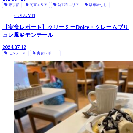
東京都
関東エリア
首都圏エリア
駐車場なし
COLUMN
【実食レポート】クリーミーDolce・クレームブリ
ュレ風＠モンテール
2024.07.12
モンテール
実食レポート