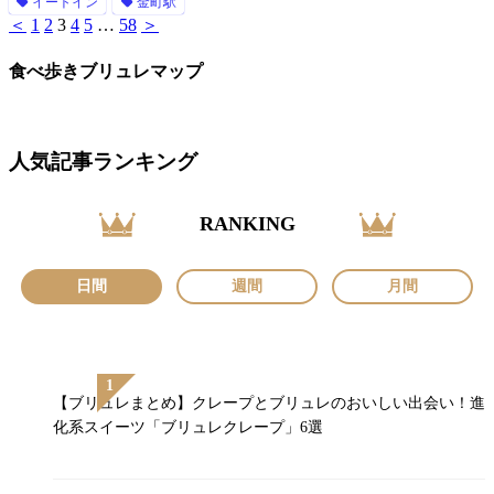
イートイン
金町駅
＜
1
2
3
4
5
…
58
＞
食べ歩きブリュレマップ
人気記事ランキング
RANKING
日間
週間
月間
【ブリュレまとめ】クレープとブリュレのおいしい出会い！進
化系スイーツ「ブリュレクレープ」6選