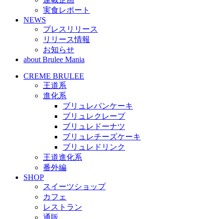
実食レポート
NEWS
プレスリリース
リリース情報
お知らせ
about Brulee Mania
CREME BRULEE
王道系
進化系
ブリュレパンケーキ
ブリュレクレープ
ブリュレドーナツ
ブリュレチーズケーキ
ブリュレドリンク
王道進化系
番外編
SHOP
スイーツショップ
カフェ
レストラン
通販