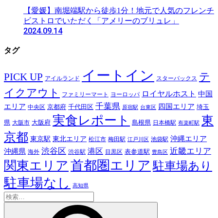
【愛媛】南堀端駅から徒歩1分！地元で人気のフレンチ
ビストロでいただく「アメリーのブリュレ」
2024.09.14
タグ
イートイン
テ
PICK UP
アイルランド
スターバックス
イクアウト
ロイヤルホスト
中国
ファミリーマート
ヨーロッパ
千葉県
エリア
四国エリア
千代田区
京都府
埼玉
中央区
原宿駅
台東区
実食レポート
東
島根県
県
大阪市
大阪府
日本橋駅
有楽町駅
京都
東京駅
東北エリア
沖縄エリア
松江市
梅田駅
池袋駅
江戸川区
近畿エリア
渋谷区
沖縄県
港区
表参道駅
渋谷駅
海外
目黒区
豊島区
首都圏エリア
関東エリア
駐車場あり
駐車場なし
高知県
検
索: