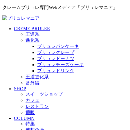
クレームブリュレ専門Webメディア「ブリュレマニア」
CREME BRULEE
王道系
進化系
ブリュレパンケーキ
ブリュレクレープ
ブリュレドーナツ
ブリュレチーズケーキ
ブリュレドリンク
王道進化系
番外編
SHOP
スイーツショップ
カフェ
レストラン
通販
COLUMN
特集
連載企画