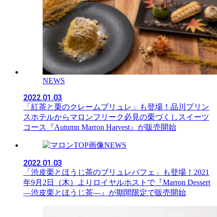
NEWS
2022.01.03
「紅茶と栗のクレームブリュレ」も登場！品川プリン
スホテルからマロンフリーク必見の栗づくしスイーツ
コース『Autumn Marron Harvest』が販売開始
NEWS
2022.01.03
「渋皮栗とほうじ茶のブリュレパフェ」も登場！2021
年9月2日（木）よりロイヤルホストで『Marron Dessert
―渋皮栗とほうじ茶―』が期間限定で販売開始