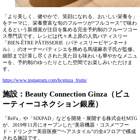
「より美しく、健やかで、笑顔になれる、おいしい栄養を」
をテーマに、栄養豊富な旬のフルーツが“フルコース”で味わ
えるという新感覚が注目を集める完全予約制のフルーツコー
ス専門店です。レシピは代々木上原の人気パティスリー
「BIEN-ÊTRE PÂTISSERIE（パティスリービヤンネート
ル）」のオーナーパティシエを務める馬場麻衣子氏が監修。
細部まで計算し尽くされた見た目も味わいも華やかなメニュ
ーを、予約制のゆったりとした空間でお楽しみいただけま
す。
https://www.instagram.com/bcginza_fruits/
施設：Beauty Connection Ginza（ビュ
ーティーコネクション銀座）
​「ReFa」や「SIXPAD」などを開発・展開する株式会社MTG
が、2019年11月にオープンした“美容機器・コスメ”“フー
ド・ドリンク”“美容医療”“ヘアスタイル”の全4フロアで構成
される施設です。