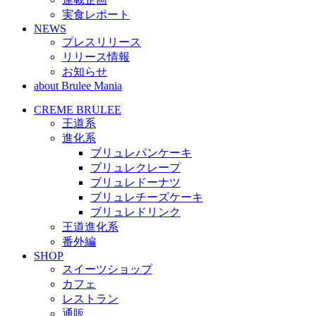
実食レポート
NEWS
プレスリリース
リリース情報
お知らせ
about Brulee Mania
CREME BRULEE
王道系
進化系
ブリュレパンケーキ
ブリュレクレープ
ブリュレドーナツ
ブリュレチーズケーキ
ブリュレドリンク
王道進化系
番外編
SHOP
スイーツショップ
カフェ
レストラン
通販