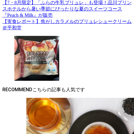
【7・8月限定】「ふらの牛乳ブリュレ」も登場！品川プリン
スホテルから暑い季節にぴったりな夏のスイーツコース
『Peach & Milk』が販売
【実食レポート】焦がしカラメルのブリュレシュークリーム
＠平和堂
RECOMMEND