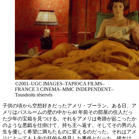
©2001–UGC IMAGES–TAPIOCA FILMS–
FRANCE 3 CINEMA–MMC INDEPENDENT–
Tousdroits réservés
子供の頃から空想好きだったアメリ・プーラン。ある日、ア
メリはバスルームの壁の中から40 年前その部屋の住人だっ
た少年の宝箱を見つける。それをアメリは奇跡が起こったか
のような悪戯を仕掛けて、持ち主へ返す。そしてその男の人
生を優しく希望に満ちたものに変えるのだった。それはアメ
リにとっても人生の目的を発見した事件となった。彼女は、