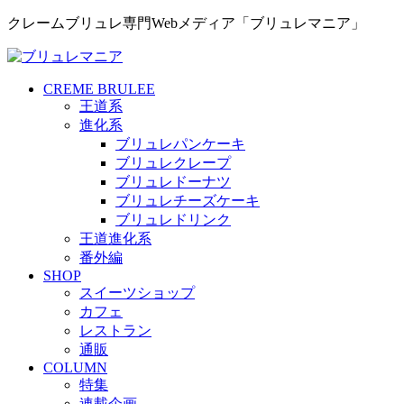
クレームブリュレ専門Webメディア「ブリュレマニア」
CREME BRULEE
王道系
進化系
ブリュレパンケーキ
ブリュレクレープ
ブリュレドーナツ
ブリュレチーズケーキ
ブリュレドリンク
王道進化系
番外編
SHOP
スイーツショップ
カフェ
レストラン
通販
COLUMN
特集
連載企画